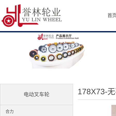
首
178X73-
电动叉车轮
合力