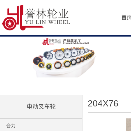
首
204X76
电动叉车轮
合力