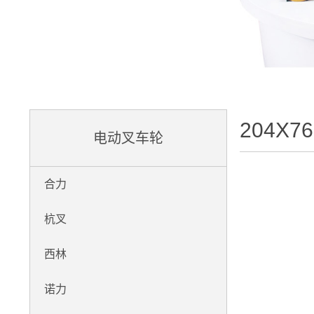
204X76
电动叉车轮
合力
杭叉
西林
诺力