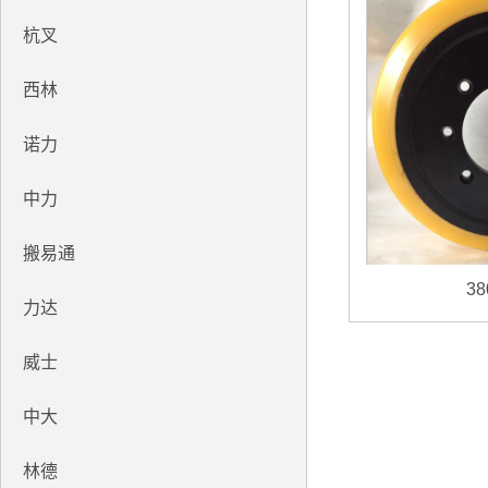
杭叉
西林
诺力
中力
搬易通
38
力达
威士
中大
林德